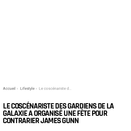
You are here:
Accueil
Lifestyle
Le coscénariste des Gardiens de la Galaxie a organisé une fête pour contrarier James Gunn
LE COSCÉNARISTE DES GARDIENS DE LA
GALAXIE A ORGANISÉ UNE FÊTE POUR
CONTRARIER JAMES GUNN