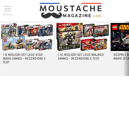
Menu
DERNIERS
ARTICLES
I 13 MIGLIORI SET LEGO STAR
I 10 MIGLIORI SET LEGO NINJAGO
SCOPRI I 
WARS [ANNO] – RECENSIONE E
[ANNO] – RECENSIONE E TEST
WARS DI [
TEST