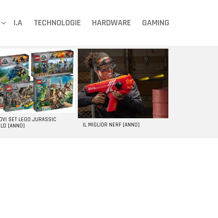
I.A
TECHNOLOGIE
HARDWARE
GAMING
UOVI SET LEGO JURASSIC
IL MIGLIOR NERF [ANNO]
LD [ANNO]