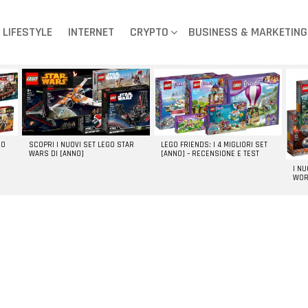
LIFESTYLE
INTERNET
CRYPTO
BUSINESS & MARKETING
GO
SCOPRI I NUOVI SET LEGO STAR
LEGO FRIENDS: I 4 MIGLIORI SET
WARS DI [ANNO]
[ANNO] – RECENSIONE E TEST
I N
WOR