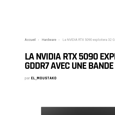
You are here:
Accueil
Hardware
La NVIDIA RTX 5090 exploitera 32 Go de mémoire GDDR7 avec une bande passante de
LA NVIDIA RTX 5090 EX
GDDR7 AVEC UNE BANDE P
par
EL_MOUSTAKO