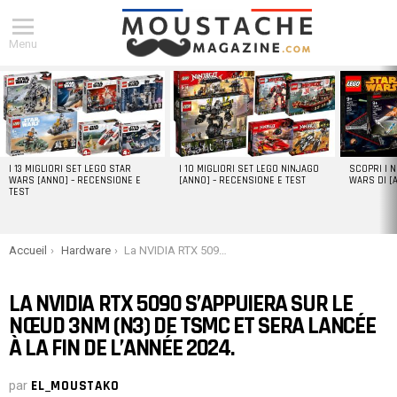
Menu
DERNIERS
ARTICLES
I 13 MIGLIORI SET LEGO STAR
I 10 MIGLIORI SET LEGO NINJAGO
SCOPRI I 
WARS [ANNO] – RECENSIONE E
[ANNO] – RECENSIONE E TEST
WARS DI [
TEST
You are here:
Accueil
Hardware
La NVIDIA RTX 5090 s’appuiera sur le nœud 3nm (N3) de TSMC et sera lancée à la fin de l’année 2024.
LA NVIDIA RTX 5090 S’APPUIERA SUR LE
NŒUD 3NM (N3) DE TSMC ET SERA LANCÉE
À LA FIN DE L’ANNÉE 2024.
par
EL_MOUSTAKO