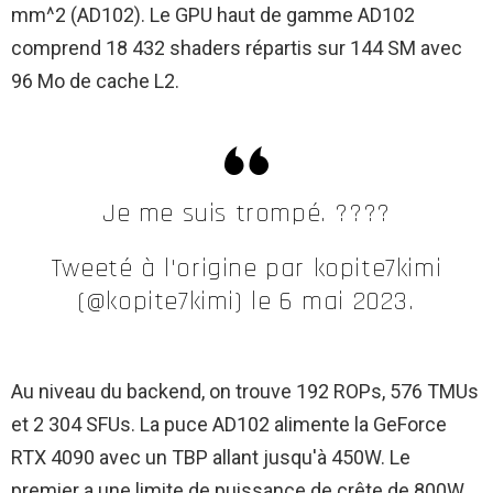
mm^2 (AD102). Le GPU haut de gamme AD102
comprend 18 432 shaders répartis sur 144 SM avec
96 Mo de cache L2.
Je me suis trompé. ????
Tweeté à l'origine par kopite7kimi
(@kopite7kimi) le 6 mai 2023.
Au niveau du backend, on trouve 192 ROPs, 576 TMUs
et 2 304 SFUs. La puce AD102 alimente la GeForce
RTX 4090 avec un TBP allant jusqu'à 450W. Le
premier a une limite de puissance de crête de 800W