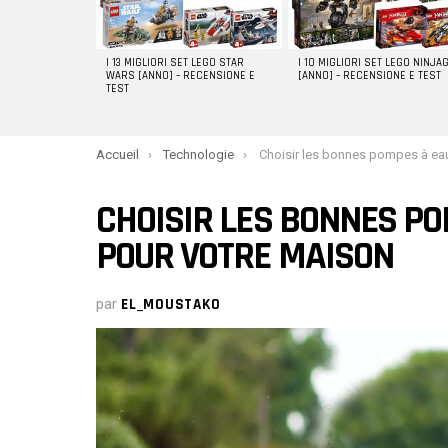
I 13 MIGLIORI SET LEGO STAR
I 10 MIGLIORI SET LEGO NINJA
WARS [ANNO] – RECENSIONE E
[ANNO] – RECENSIONE E TEST
TEST
You are here:
Accueil
Technologie
Choisir les bonnes pompes à eau et à drainage pour 
CHOISIR LES BONNES PO
POUR VOTRE MAISON
par
EL_MOUSTAKO