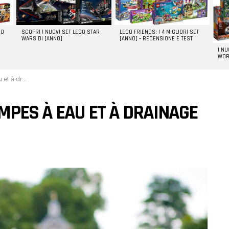
GO
SCOPRI I NUOVI SET LEGO STAR
LEGO FRIENDS: I 4 MIGLIORI SET
WARS DI [ANNO]
[ANNO] – RECENSIONE E TEST
I N
WOR
votre maison
MPES À EAU ET À DRAINAGE