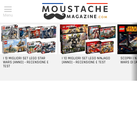
Menu
DERNIERS
ARTICLES
I 13 MIGLIORI SET LEGO STAR
I 10 MIGLIORI SET LEGO NINJAGO
SCOPRI I 
WARS [ANNO] – RECENSIONE E
[ANNO] – RECENSIONE E TEST
WARS DI [
TEST