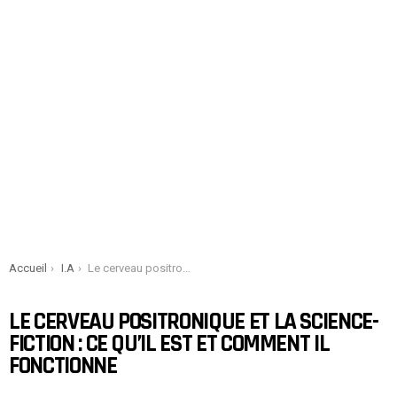
You are here:
Accueil
I.A
Le cerveau positronique et la science-fiction : ce qu’il est et comment il fonctionne
LE CERVEAU POSITRONIQUE ET LA SCIENCE-
FICTION : CE QU’IL EST ET COMMENT IL
FONCTIONNE