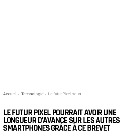
You are here:
Accueil
Technologie
Le futur Pixel pourrait avoir une longueur d’avance sur les autres smartphones grâce à ce brevet
LE FUTUR PIXEL POURRAIT AVOIR UNE
LONGUEUR D’AVANCE SUR LES AUTRES
SMARTPHONES GRÂCE À CE BREVET