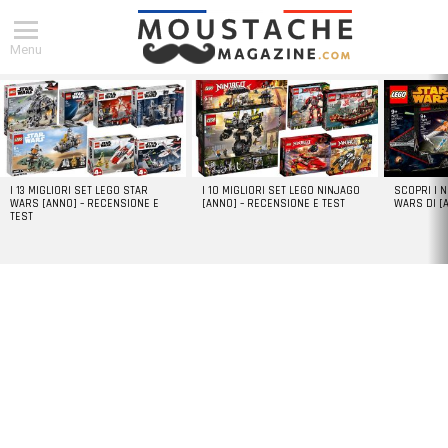
Menu
DERNIERS
ARTICLES
I 13 MIGLIORI SET LEGO STAR
I 10 MIGLIORI SET LEGO NINJAGO
SCOPRI I 
WARS [ANNO] – RECENSIONE E
[ANNO] – RECENSIONE E TEST
WARS DI [
TEST