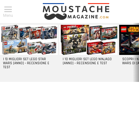
Menu
DERNIERS
ARTICLES
I 13 MIGLIORI SET LEGO STAR
I 10 MIGLIORI SET LEGO NINJAGO
SCOPRI I 
WARS [ANNO] – RECENSIONE E
[ANNO] – RECENSIONE E TEST
WARS DI [
TEST