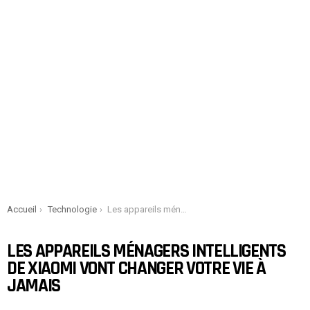
You are here:
Accueil
Technologie
Les appareils ménagers intelligents de Xiaomi vont changer votre vie à jamais
LES APPAREILS MÉNAGERS INTELLIGENTS
DE XIAOMI VONT CHANGER VOTRE VIE À
JAMAIS