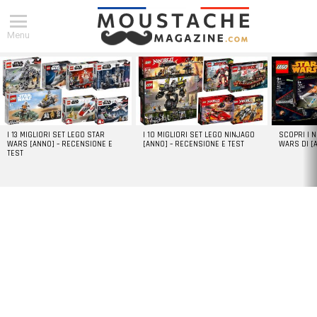
Menu
DERNIERS
ARTICLES
I 13 MIGLIORI SET LEGO STAR
I 10 MIGLIORI SET LEGO NINJAGO
SCOPRI I 
WARS [ANNO] – RECENSIONE E
[ANNO] – RECENSIONE E TEST
WARS DI [
TEST