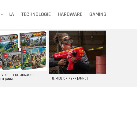
I.A
TECHNOLOGIE
HARDWARE
GAMING
UOVI SET LEGO JURASSIC
IL MIGLIOR NERF [ANNO]
LD [ANNO]