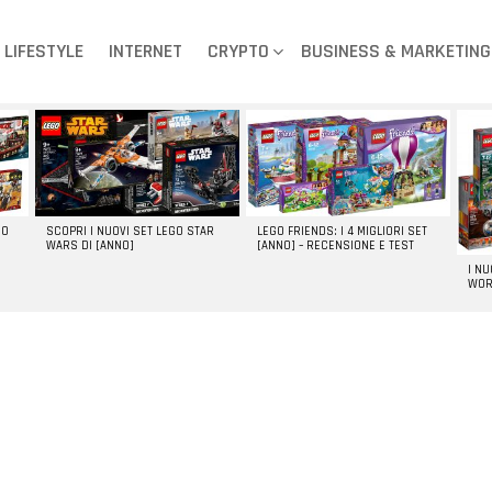
LIFESTYLE
INTERNET
CRYPTO
BUSINESS & MARKETING
GO
SCOPRI I NUOVI SET LEGO STAR
LEGO FRIENDS: I 4 MIGLIORI SET
WARS DI [ANNO]
[ANNO] – RECENSIONE E TEST
I N
WOR