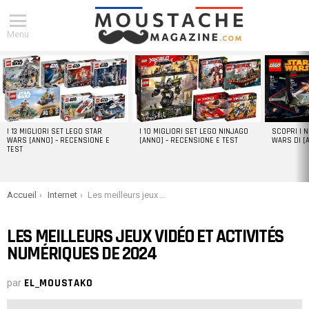
Menu
DERNIERS
ARTICLES
I 13 MIGLIORI SET LEGO STAR
I 10 MIGLIORI SET LEGO NINJAGO
SCOPRI I 
WARS [ANNO] – RECENSIONE E
[ANNO] – RECENSIONE E TEST
WARS DI [
TEST
You are here:
Accueil
Internet
Les meilleurs jeux vidéo et activités numériques de 2024
LES MEILLEURS JEUX VIDÉO ET ACTIVITÉS
NUMÉRIQUES DE 2024
par
EL_MOUSTAKO