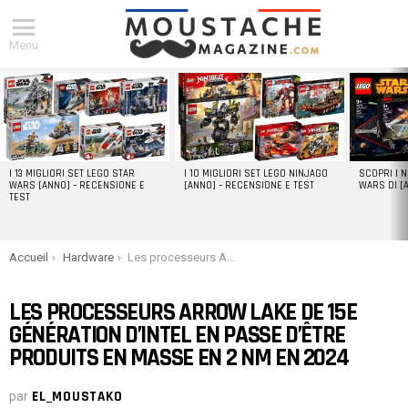
Menu
DERNIERS
ARTICLES
I 13 MIGLIORI SET LEGO STAR
I 10 MIGLIORI SET LEGO NINJAGO
SCOPRI I 
WARS [ANNO] – RECENSIONE E
[ANNO] – RECENSIONE E TEST
WARS DI [
TEST
You are here:
Accueil
Hardware
Les processeurs Arrow Lake de 15e génération d’Intel en passe d’être produits en masse en 2 nm en 2024
LES PROCESSEURS ARROW LAKE DE 15E
GÉNÉRATION D’INTEL EN PASSE D’ÊTRE
PRODUITS EN MASSE EN 2 NM EN 2024
par
EL_MOUSTAKO