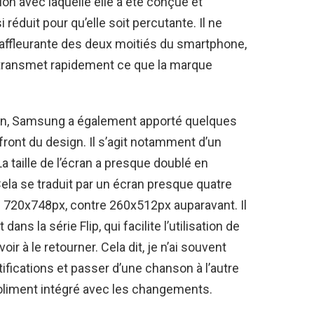
on avec laquelle elle a été conçue et
 réduit pour qu’elle soit percutante. Il ne
 affleurante des deux moitiés du smartphone,
 transmet rapidement ce que la marque
ign, Samsung a également apporté quelques
ont du design. Il s’agit notamment d’un
a taille de l’écran a presque doublé en
ela se traduit par un écran presque quatre
e 720x748px, contre 260x512px auparavant. Il
ns la série Flip, qui facilite l’utilisation de
oir à le retourner. Cela dit, je n’ai souvent
otifications et passer d’une chanson à l’autre
joliment intégré avec les changements.