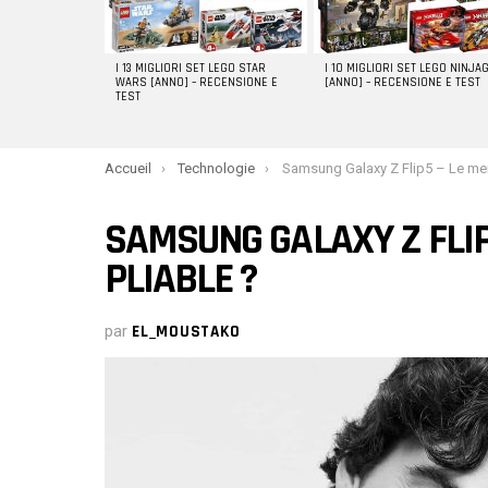
I 13 MIGLIORI SET LEGO STAR
I 10 MIGLIORI SET LEGO NINJA
WARS [ANNO] – RECENSIONE E
[ANNO] – RECENSIONE E TEST
TEST
You are here:
Accueil
Technologie
Samsung Galaxy Z Flip5 – Le meilleur apparei
SAMSUNG GALAXY Z FLIP
PLIABLE ?
par
EL_MOUSTAKO