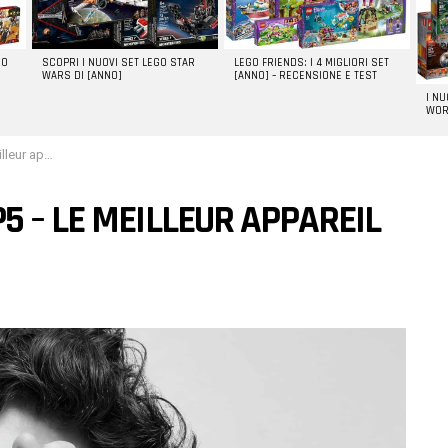
GO
SCOPRI I NUOVI SET LEGO STAR
LEGO FRIENDS: I 4 MIGLIORI SET
WARS DI [ANNO]
[ANNO] – RECENSIONE E TEST
I N
WOR
l pliable ?
5 – LE MEILLEUR APPAREIL