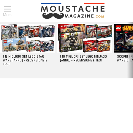
Menu
DERNIERS
ARTICLES
I 13 MIGLIORI SET LEGO STAR
I 10 MIGLIORI SET LEGO NINJAGO
SCOPRI I 
WARS [ANNO] – RECENSIONE E
[ANNO] – RECENSIONE E TEST
WARS DI [
TEST