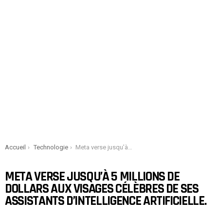
You are here:
Accueil
Technologie
Meta verse jusqu’à 5 millions de dollars aux visages célèbres de ses assistants d’intelligence artificielle.
META VERSE JUSQU’À 5 MILLIONS DE
DOLLARS AUX VISAGES CÉLÈBRES DE SES
ASSISTANTS D’INTELLIGENCE ARTIFICIELLE.