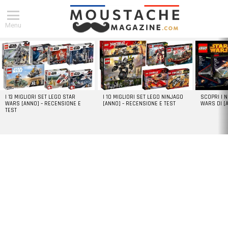
Menu
DERNIERS
ARTICLES
I 13 MIGLIORI SET LEGO STAR
I 10 MIGLIORI SET LEGO NINJAGO
SCOPRI I 
WARS [ANNO] – RECENSIONE E
[ANNO] – RECENSIONE E TEST
WARS DI [
TEST