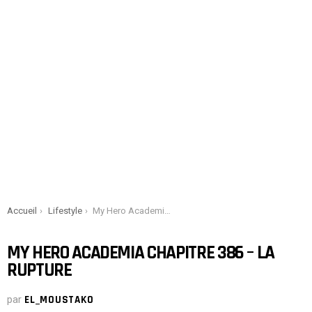
You are here:
Accueil
Lifestyle
My Hero Academia Chapitre 386 – La rupture
MY HERO ACADEMIA CHAPITRE 386 – LA
RUPTURE
par
EL_MOUSTAKO