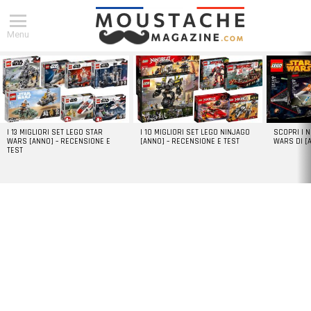
Menu
DERNIERS
ARTICLES
I 13 MIGLIORI SET LEGO STAR
I 10 MIGLIORI SET LEGO NINJAGO
SCOPRI I 
WARS [ANNO] – RECENSIONE E
[ANNO] – RECENSIONE E TEST
WARS DI [
TEST