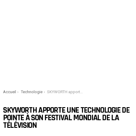
You are here:
Accueil
Technologie
SKYWORTH apporte une technologie de pointe à son festival mondial de la télévision
SKYWORTH APPORTE UNE TECHNOLOGIE DE
POINTE À SON FESTIVAL MONDIAL DE LA
TÉLÉVISION