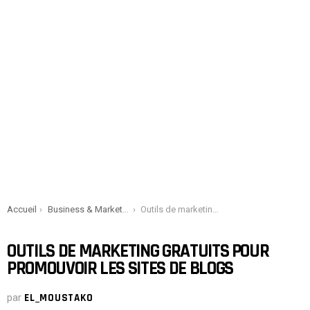
You are here:
Accueil
Business & Marketing
Outils de marketing gratuits pour promouvoir les sites de blogs
OUTILS DE MARKETING GRATUITS POUR
PROMOUVOIR LES SITES DE BLOGS
par
EL_MOUSTAKO