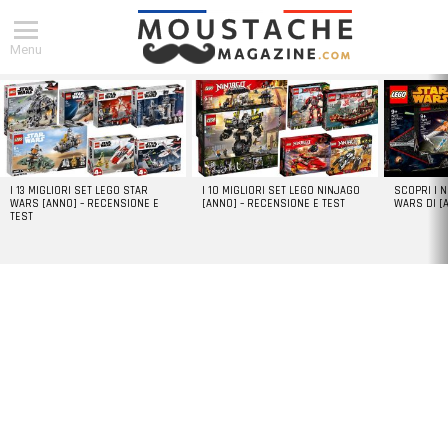
Menu
DERNIERS
ARTICLES
I 13 MIGLIORI SET LEGO STAR
I 10 MIGLIORI SET LEGO NINJAGO
SCOPRI I 
WARS [ANNO] – RECENSIONE E
[ANNO] – RECENSIONE E TEST
WARS DI [
TEST