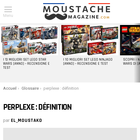
Menu
DERNIERS
ARTICLES
I 13 MIGLIORI SET LEGO STAR
I 10 MIGLIORI SET LEGO NINJAGO
SCOPRI I 
WARS [ANNO] – RECENSIONE E
[ANNO] – RECENSIONE E TEST
WARS DI [
TEST
You are here:
Accueil
Glossaire
perplexe : définition
PERPLEXE : DÉFINITION
par
EL_MOUSTAKO