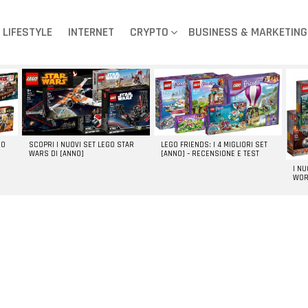
LIFESTYLE
INTERNET
CRYPTO
BUSINESS & MARKETING
GO
SCOPRI I NUOVI SET LEGO STAR
LEGO FRIENDS: I 4 MIGLIORI SET
WARS DI [ANNO]
[ANNO] – RECENSIONE E TEST
I N
WOR