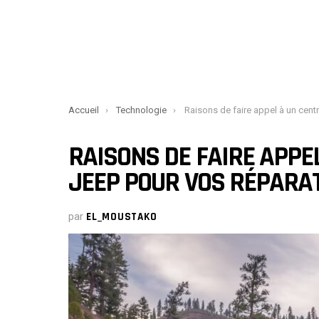
You are here:
Accueil
Technologie
Raisons de faire appel à un centre d’entretien Jeep pour vos réparat
RAISONS DE FAIRE APPE
JEEP POUR VOS RÉPARA
par
EL_MOUSTAKO