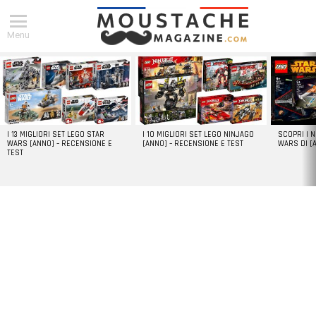
Menu
DERNIERS
ARTICLES
I 13 MIGLIORI SET LEGO STAR
I 10 MIGLIORI SET LEGO NINJAGO
SCOPRI I 
WARS [ANNO] – RECENSIONE E
[ANNO] – RECENSIONE E TEST
WARS DI [
TEST