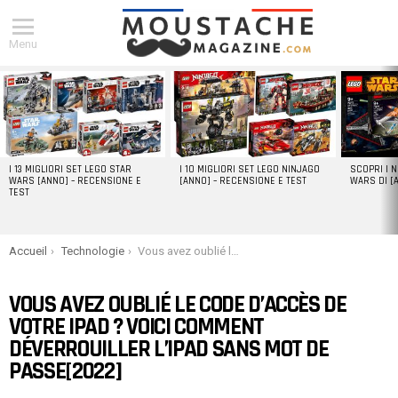
Menu
DERNIERS
ARTICLES
I 13 MIGLIORI SET LEGO STAR
I 10 MIGLIORI SET LEGO NINJAGO
SCOPRI I 
WARS [ANNO] – RECENSIONE E
[ANNO] – RECENSIONE E TEST
WARS DI [
TEST
You are here:
Accueil
Technologie
Vous avez oublié le code d’accès de votre iPad ? Voici comment déverrouiller l’iPad sans mot de passe[2022]
VOUS AVEZ OUBLIÉ LE CODE D’ACCÈS DE
VOTRE IPAD ? VOICI COMMENT
DÉVERROUILLER L’IPAD SANS MOT DE
PASSE[2022]