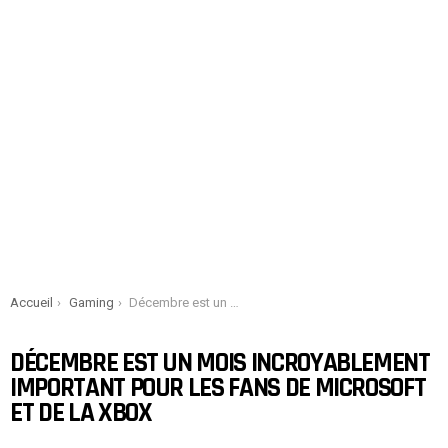
You are here:
Accueil
Gaming
Décembre est un mois incroyablement important pour les fans de Microsoft et de la Xbox
DÉCEMBRE EST UN MOIS INCROYABLEMENT
IMPORTANT POUR LES FANS DE MICROSOFT
ET DE LA XBOX