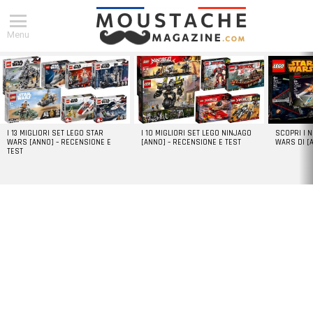
Menu
DERNIERS
ARTICLES
I 13 MIGLIORI SET LEGO STAR
I 10 MIGLIORI SET LEGO NINJAGO
SCOPRI I 
WARS [ANNO] – RECENSIONE E
[ANNO] – RECENSIONE E TEST
WARS DI [
TEST