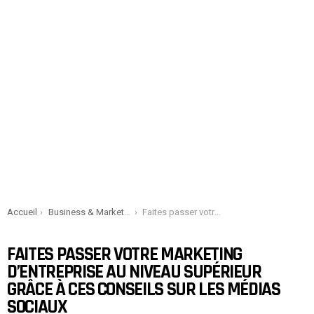
You are here:
Accueil
Business & Marketing
Faites passer votre marketing d’entreprise au niveau supérieur grâce à ces conseils sur les médias sociaux
FAITES PASSER VOTRE MARKETING
D’ENTREPRISE AU NIVEAU SUPÉRIEUR
GRÂCE À CES CONSEILS SUR LES MÉDIAS
SOCIAUX