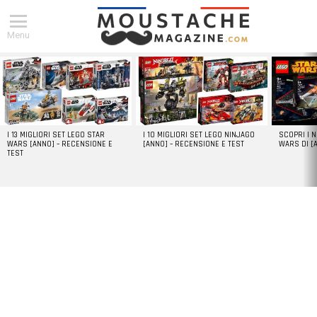
Menu
DERNIERS
ARTICLES
I 13 MIGLIORI SET LEGO STAR
I 10 MIGLIORI SET LEGO NINJAGO
SCOPRI I 
WARS [ANNO] – RECENSIONE E
[ANNO] – RECENSIONE E TEST
WARS DI [
TEST