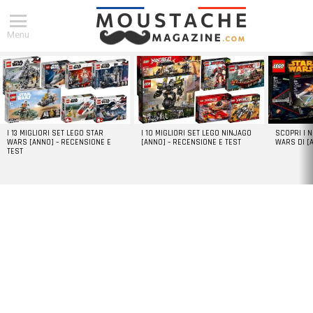
Menu
DERNIERS
ARTICLES
I 13 MIGLIORI SET LEGO STAR
I 10 MIGLIORI SET LEGO NINJAGO
SCOPRI I 
WARS [ANNO] – RECENSIONE E
[ANNO] – RECENSIONE E TEST
WARS DI [
TEST