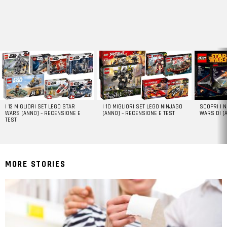
DERNIERS
ARTICLES
I 13 MIGLIORI SET LEGO STAR
I 10 MIGLIORI SET LEGO NINJAGO
SCOPRI I 
WARS [ANNO] – RECENSIONE E
[ANNO] – RECENSIONE E TEST
WARS DI [
TEST
MORE STORIES