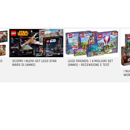
GO
SCOPRI I NUOVI SET LEGO STAR
LEGO FRIENDS: I 4 MIGLIORI SET
WARS DI [ANNO]
[ANNO] – RECENSIONE E TEST
I N
WOR