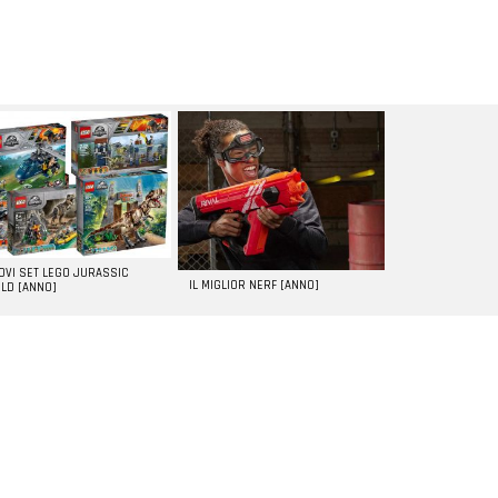
UOVI SET LEGO JURASSIC
IL MIGLIOR NERF [ANNO]
LD [ANNO]