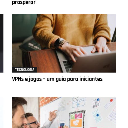
prosperar
TECNOLOGIA
VPNs e jogos – um guia para iniciantes