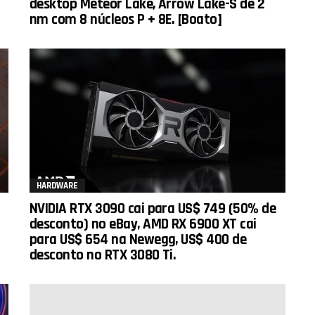
desktop Meteor Lake, Arrow Lake-S de 2
nm com 8 núcleos P + 8E. [Boato]
HARDWARE
NVIDIA RTX 3090 cai para US$ 749 (50% de
desconto) no eBay, AMD RX 6900 XT cai
para US$ 654 na Newegg, US$ 400 de
desconto no RTX 3080 Ti.